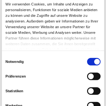
Materialien:
Wir verwenden Cookies, um Inhalte und Anzeigen zu
Zwei Tonpapier Dunkelbraun
personalisieren, Funktionen für soziale Medien anbieten
Zwei Tonpapier Beige
zu können und die Zugriffe auf unsere Website zu
analysieren. Außerdem geben wir Informationen zu Ihrer
Ein Tonpapier Hell Rot
Verwendung unserer Website an unsere Partner für
Ein Tonpapier Dunkel Rot
soziale Medien, Werbung und Analysen weiter. Unsere
Ein Mosgummi Rot
Partner führen diese Informationen möglicherweise mit
Ein Filtz Rot
weiteren Daten zusammen, die Sie ihnen bereitgestellt
Ein Glitzer Rot Tonpapier
haben oder die sie im Rahmen Ihrer Nutzung der Dienste
Ein Glitzer Goldener Tonpapier
gesammelt haben.
Einwilligungsauswahl
Markierungspunkte Schwarz klein
Notwendig
Markierungspunkte Mittel
Goldener Glitzerkleber
Präferenzen
Roter Glitzerkleber
Durchdruckpapier
Melita Filter
Statistiken
Goldenen Kreis
Rotes Geschenkband
Marketing