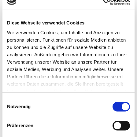
Diese Webseite verwendet Cookies
Wir verwenden Cookies, um Inhalte und Anzeigen zu
Studentenrabatt
personalisieren, Funktionen für soziale Medien anbieten
zu können und die Zugriffe auf unsere Website zu
Die wichtigste Aussage gleich zu Beginn:
analysieren. Außerdem geben wir Informationen zu Ihrer
Verwendung unserer Website an unsere Partner für
Bei Vorlage des gültigen Studentenausweises
soziale Medien, Werbung und Analysen weiter. Unsere
erhalten alle Studenten unabhängig der
Partner führen diese Informationen möglicherweise mit
Hochschule einen
Studentenrabatt von 10 %
.
weiteren Daten zusammen, die Sie ihnen bereitgestellt
Im Prinzip sind alle Artikel aus unserer über
haben oder die sie im Rahmen Ihrer Nutzung der Dienste
270 qm großen Ladenfläche beinhaltet die Ihr
gesammelt haben.
Einwilligungsauswahl
für den täglichen Hochschulalltag benötigt. Von
Notwendig
A wie Ablagekorb bis Z wie Zeichenzubehör.
Ausgenommen ist bereits reduzierte Ware,
Präferenzen
sowie Sonderangebote und Artikel mit
Nettopreisen wie z.B. Tintenpatronen.