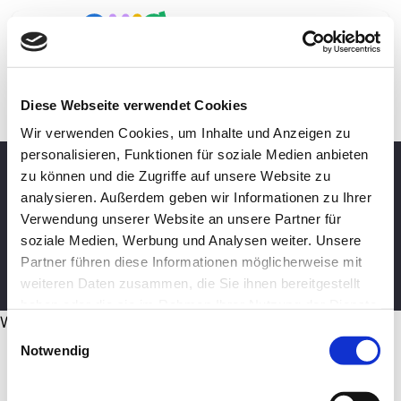
Zum
Inhalt
BERATUNG BUCHEN
Toggle
springen
Navigation
Diese Webseite verwendet Cookies
Startseite
Wir verwenden Cookies, um Inhalte und Anzeigen zu
personalisieren, Funktionen für soziale Medien anbieten
Sortiment
zu können und die Zugriffe auf unsere Website zu
IMPRESSUM
analysieren. Außerdem geben wir Informationen zu Ihrer
Schulranzen
Verwendung unserer Website an unsere Partner für
soziale Medien, Werbung und Analysen weiter. Unsere
Über uns
Partner führen diese Informationen möglicherweise mit
JETZT BERATUNGSTERMIN BUCHEN
weiteren Daten zusammen, die Sie ihnen bereitgestellt
haben oder die sie im Rahmen Ihrer Nutzung der Dienste
Schulliste
Toggle
WordPress Cookie Plugin von Real Cookie Banner
gesammelt haben.
Einwilligungsauswahl
Sliding
Notwendig
Bar
Area