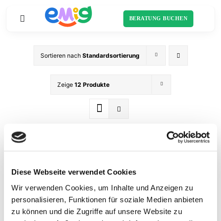
Zum
Inhalt
BERATUNG BUCHEN
Toggle
springen
Navigation
Sortieren nach
Standardsortierung
Startseite
Zeige
12 Produkte
Sortiment
Schulranzen
Über uns
Schulliste
Diese Webseite verwendet Cookies
Wir verwenden Cookies, um Inhalte und Anzeigen zu
personalisieren, Funktionen für soziale Medien anbieten
zu können und die Zugriffe auf unsere Website zu