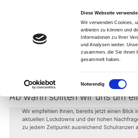
Zum
Inhalt
Diese Webseite verwende
Haßlocher Str. 26 – 6542
springen
Wir verwenden Cookies, um
anbieten zu können und di
Start
Informationen zu Ihrer Ve
und Analysen weiter. Unse
zusammen, die Sie ihnen b
gesammelt haben.
Einwilligungsauswahl
Notwendig
Ab wann sollten wir uns um 
Wir empfehlen Ihnen, bereits jetzt einen Bli
aktuellen Lockdowns und der hohen Nachfrage 
zu jedem Zeitpunkt ausreichend Schulranzen a