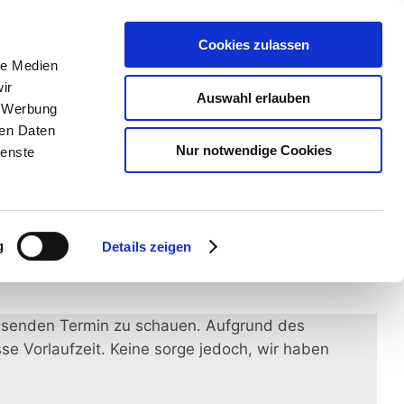
Cookies zulassen
le Medien
ir
ns
Auswahl erlauben
BERATUNG
, Werbung
BUCHEN
ren Daten
Nur notwendige Cookies
ienste
Zurück
g
Details zeigen
assenden Termin zu schauen. Aufgrund des
e Vorlaufzeit. Keine sorge jedoch, wir haben