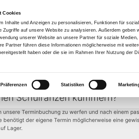
t Cookies
8 Rüsselsheim
 Inhalte und Anzeigen zu personalisieren, Funktionen für sozia
e Zugriffe auf unsere Website zu analysieren. Außerdem geben w
seite
Sortiment
Schulranzen
Über u
rwendung unserer Website an unsere Partner für soziale Medien
Schulliste
re Partner führen diese Informationen möglicherweise mit weite
ereitgestellt haben oder die sie im Rahmen Ihrer Nutzung der D
Präferenzen
Statistiken
Marketin
einen Schulranzen kümmern?
ck in unsere Terminbuchung zu werfen und nach einem p
benötigt der eigene Termin möglicherweise eine gewiss
uf Lager.