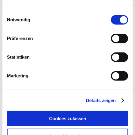
aliquip ex ea commodo consequat.
haben oder die sie im Rahmen Ihrer Nutzung der Dienste
gesammelt haben.
Einwilligungsauswahl
Duis autem vel eum iriure dolor in hendrerit in
Notwendig
vulputate velit esse molestie consequat, vel
illum dolore eu feugiat nulla facilisis.
Präferenzen
16/01/17
Statistiken
Über den Autor:
Peter Emig
Marketing
Details zeigen
Cookies zulassen