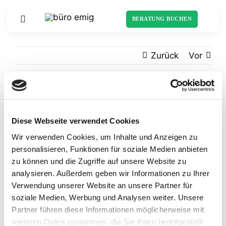
Zum
Inhalt
BERATUNG BUCHEN
Toggle
springen
Navigation
Zurück
Vor
Startseite
Sortiment
All you need right here
Zeige
grösseres
Schulranzen
Diese Webseite verwendet Cookies
Nam liber tempor cum soluta nobis eleifend
Bild
Wir verwenden Cookies, um Inhalte und Anzeigen zu
option congue nihil imperdiet doming id quod
Über uns
personalisieren, Funktionen für soziale Medien anbieten
mazim placerat facer possim assum. Lorem
zu können und die Zugriffe auf unsere Website zu
ipsum dolor sit amet, consectetuer adipiscing
analysieren. Außerdem geben wir Informationen zu Ihrer
Schulliste
elit, sed diam nonummy nibh euismod tincidunt
Verwendung unserer Website an unsere Partner für
ut laoreet dolore magna aliquam erat volutpat.
soziale Medien, Werbung und Analysen weiter. Unsere
Ut wisi enim ad minim veniam, quis nostrud
Partner führen diese Informationen möglicherweise mit
exerci tation ullamcorper suscipit lobortis nisl ut
weiteren Daten zusammen, die Sie ihnen bereitgestellt