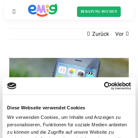
Zum
Inhalt
BERATUNG BUCHEN
Toggle
springen
Navigation
Zurück
Vor
Startseite
Sortiment
Zeige
grösseres
Schulranzen
Bild
Über uns
Schulliste
Diese Webseite verwendet Cookies
Wir verwenden Cookies, um Inhalte und Anzeigen zu
personalisieren, Funktionen für soziale Medien anbieten
A Day with Sunshine & Bliss
zu können und die Zugriffe auf unsere Website zu