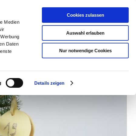
Cookies zulassen
le Medien
ir
ns
Auswahl erlauben
BERATUNG
, Werbung
BUCHEN
ren Daten
Nur notwendige Cookies
ienste
Zurück
Vor
g
Details zeigen