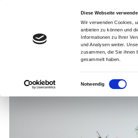
Zum
Inhalt
Diese Webseite verwende
Haßlocher Str. 26 – 6542
springen
Wir verwenden Cookies, um
anbieten zu können und di
Start
Informationen zu Ihrer Ve
und Analysen weiter. Unse
zusammen, die Sie ihnen b
gesammelt haben.
Einwilligungsauswahl
Notwendig
Zeige
grösseres
Bild