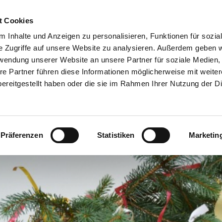
t Cookies
8 Rüsselsheim
 Inhalte und Anzeigen zu personalisieren, Funktionen für sozia
e Zugriffe auf unsere Website zu analysieren. Außerdem geben w
seite
Sortiment
Schulranzen
Über u
rwendung unserer Website an unsere Partner für soziale Medien
Schulliste
re Partner führen diese Informationen möglicherweise mit weite
ereitgestellt haben oder die sie im Rahmen Ihrer Nutzung der D
Präferenzen
Statistiken
Marketin